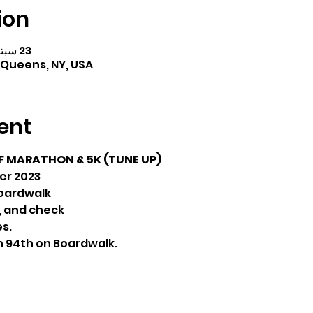
ion
23 سبتمبر 2023، 7:00 ص – 12:30 م
 Queens, NY, USA
ent
 MARATHON & 5K (TUNE UP)
er 2023
Boardwalk
t, and check
es.
on 94th on Boardwalk.