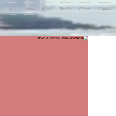
e
Map
About
Races
Results
Photos
Contact