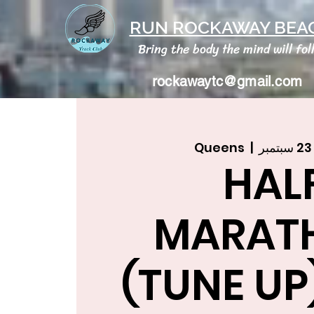
RUN ROCKAWAY BEAC
Bring the body the mind will fol
rockawaytc@gmail.com
Queens
  |  
HAL
MARAT
(TUNE UP