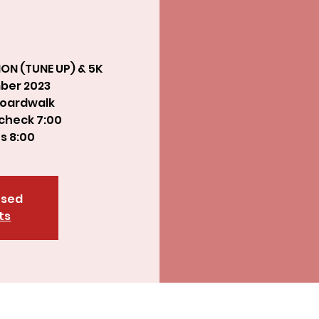
8:00 am Start of all Races.
osed
ts