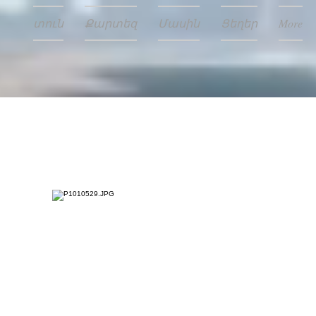
տուն
Քարտեզ
Մասին
Ցեղեր
More