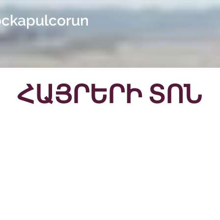
ockapulcorun
ՀԱՅՐԵՐԻ ՏՈՆ