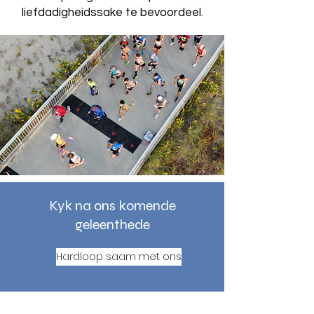
liefdadigheidssake te bevoordeel.
Kyk na ons komende
geleenthede
Hardloop saam met ons