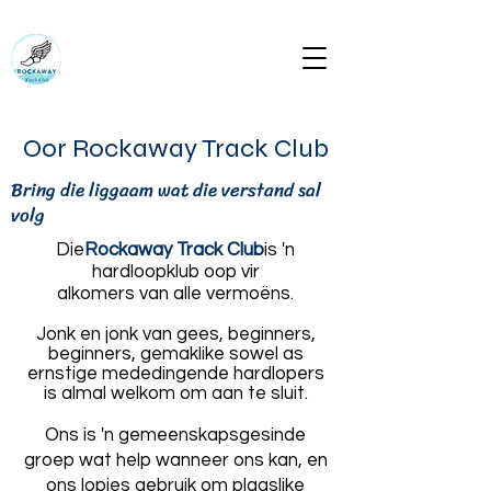
Rockaway Track Club Rockapulcorun
Bring die liggaam wat die verstand sal volg
rockawaytc@gmail.com
Oor Rockaway Track Club
Bring die liggaam wat die verstand sal
volg
Die
Rockaway Track Club
is 'n
hardloopklub oop vir
alkomers van alle vermoëns.
Jonk en jonk van gees, beginners,
beginners, gemaklike sowel as
ernstige mededingende hardlopers
is almal welkom om aan te sluit.
Ons is 'n gemeenskapsgesinde
groep wat help wanneer ons kan, en
ons lopies gebruik om plaaslike