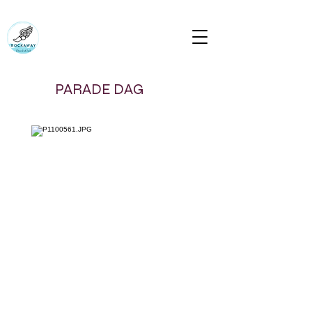
Rockaway Track Club Rockapulcorun
Bring die liggaam wat die verstand sal volg
rockawaytc@gmail.com
PARADE DAG