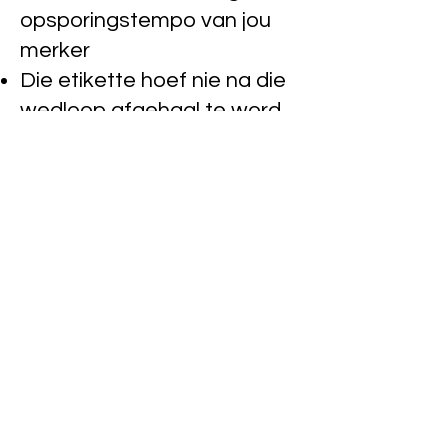
opsporingstempo van jou
merker
Die etikette hoef nie na die
wedloop afgehaal te word
nie, jy kan die bib met die
etiket as 'n aandenking hou
ENIGE VRAE KONTAK ONS
ASSEBLIEF VRY @
347 545
0540
© 2021 deur Sky Technology. Alle regte
voorbehou.