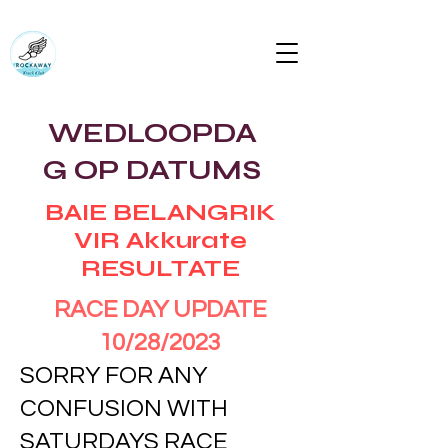
Rockaway Track Club Rockapulcorun
Bring die liggaam wat die verstand sal volg
rockawaytc@gmail.com
WEDLOOPDA
G OP DATUMS
BAIE BELANGRIK
VIR Akkurate
RESULTATE
RACE DAY UPDATE
10/28/2023
SORRY FOR ANY
CONFUSION WITH
SATURDAYS RACE