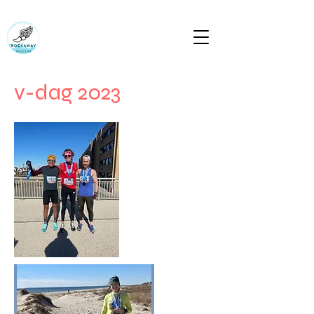
Rockaway Track Club Rockapulcorun
Bring die liggaam wat die verstand sal volg
rockawaytc@gmail.com
v-dag 2023